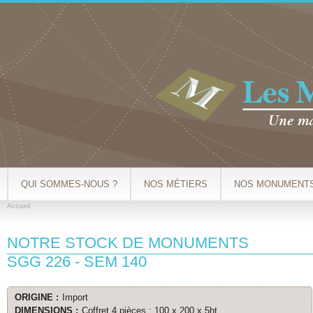
Al
co
pr
QUI SOMMES-NOUS ?
NOS MÉTIERS
NOS MONUMENT
Accueil
VOUS ÊTES ICI
NOTRE STOCK DE MONUMENTS
SGG 226 - SEM 140
ORIGINE :
Import
DIMENSIONS :
Coffret 4 pièces : 100 x 200 x 5ht