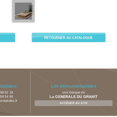
RETOURNER AU CATALOGUE
alistes
Les Monumentalistes
9 98 02 18
une marque de
La GENERALE DU GRANIT
 98 54 90
talistes.fr
ACCÉDER AU SITE