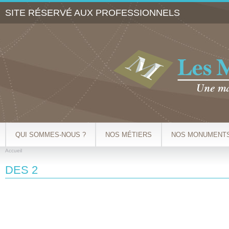
Al
SITE RÉSERVÉ AUX PROFESSIONNELS
co
pr
QUI SOMMES-NOUS ?
NOS MÉTIERS
NOS MONUMENT
Accueil
VOUS ÊTES ICI
DES 2