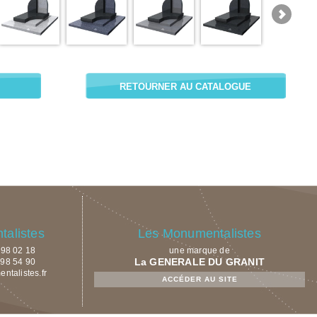
RETOURNER AU CATALOGUE
alistes
Les Monumentalistes
9 98 02 18
une marque de
La GENERALE DU GRANIT
 98 54 90
talistes.fr
ACCÉDER AU SITE