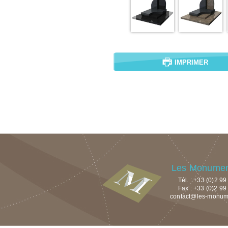
IMPRIMER
Les Monument
Tél. : +33 (0)2 9
Fax : +33 (0)2 99
contact@les-monumen