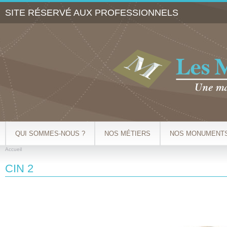
Al
SITE RÉSERVÉ AUX PROFESSIONNELS
co
pr
QUI SOMMES-NOUS ?
NOS MÉTIERS
NOS MONUMENT
Accueil
VOUS ÊTES ICI
CIN 2