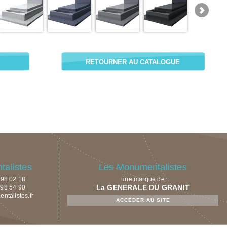
RETOURNER AU CATALOGUE
alistes
Les Monumentalistes
9 98 02 18
une marque de
La GENERALE DU GRANIT
 98 54 90
talistes.fr
ACCÉDER AU SITE