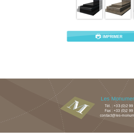
IMPRIMER
Les Monument
Tél. : +33 (0)2 9
Fax : +33 (0)2 99
contact@les-monumen