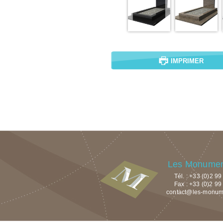
IMPRIMER
Les Monument
Tél. : +33 (0)2 9
Fax : +33 (0)2 99
contact@les-monumen