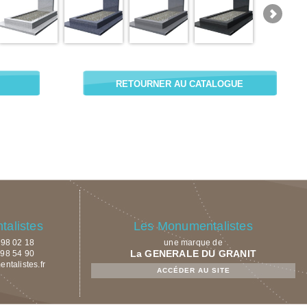
RETOURNER AU CATALOGUE
alistes
Les Monumentalistes
9 98 02 18
une marque de
La GENERALE DU GRANIT
 98 54 90
talistes.fr
ACCÉDER AU SITE