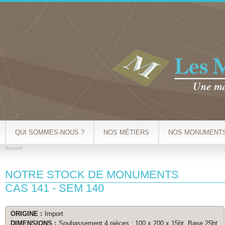
Al
co
pr
QUI SOMMES-NOUS ?
NOS MÉTIERS
NOS MONUMENT
Accueil
VOUS ÊTES ICI
NOTRE STOCK DE MONUMENTS
CAS 141 - SEM 140
ORIGINE :
Import
DIMENSIONS :
Soubassement 4 pièces : 100 x 200 x 15ht, Base 25ht