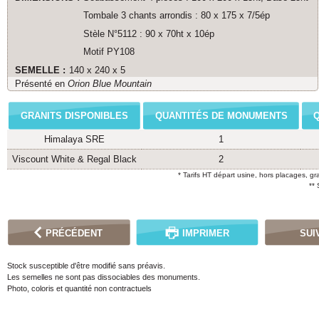
Tombale 3 chants arrondis : 80 x 175 x 7/5ép
Stèle N°5112 : 90 x 70ht x 10ép
Motif PY108
SEMELLE :
140 x 240 x 5
Présenté en
Orion Blue Mountain
GRANITS DISPONIBLES
QUANTITÉS DE MONUMENTS
Himalaya SRE
1
Viscount White & Regal Black
2
* Tarifs HT départ usine, hors placages, gr
**
PRÉCÉDENT
IMPRIMER
SUI
Stock susceptible d'être modifié sans préavis.
Les semelles ne sont pas dissociables des monuments.
Photo, coloris et quantité non contractuels