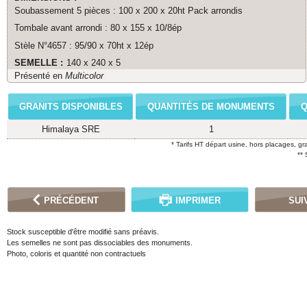
Soubassement 5 pièces : 100 x 200 x 20ht Pack arrondis
Tombale avant arrondi : 80 x 155 x 10/8ép
Stèle N°4657 : 95/90 x 70ht x 12ép
SEMELLE :
140 x 240 x 5
Présenté en
Multicolor
GRANITS DISPONIBLES
QUANTITÉS DE MONUMENTS
Q
Himalaya SRE
1
* Tarifs HT départ usine, hors placages, gr
**
PRÉCÉDENT
IMPRIMER
SUI
Stock susceptible d'être modifié sans préavis.
Les semelles ne sont pas dissociables des monuments.
Photo, coloris et quantité non contractuels