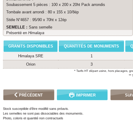
Soubassement 5 pièces : 100 x 200 x 20ht Pack arrondis
Tombale avant arrondi : 80 x 155 x 10/8ép
Stèle N°4657 : 95/90 x 70ht x 12ép
SEMELLE :
Sans semelle
Présenté en
Himalaya
GRANITS DISPONIBLES
QUANTITÉS DE MONUMENTS
Q
Himalaya SRE
1
Orion
3
* Tarifs HT départ usine, hors placages, gr
**
PRÉCÉDENT
IMPRIMER
SUI
Stock susceptible d'être modifié sans préavis.
Les semelles ne sont pas dissociables des monuments.
Photo, coloris et quantité non contractuels